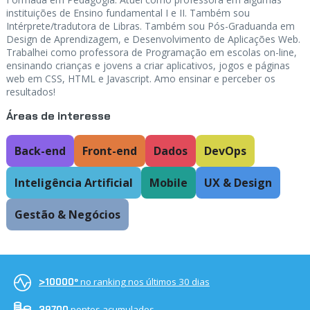
instituições de Ensino fundamental I e II. Também sou
Intérprete/tradutora de Libras. Também sou Pós-Graduanda em
Design de Aprendizagem, e Desenvolvimento de Aplicações Web.
Trabalhei como professora de Programação em escolas on-line,
ensinando crianças e jovens a criar aplicativos, jogos e páginas
web em CSS, HTML e Javascript. Amo ensinar e perceber os
resultados!
Áreas de interesse
Back-end
Front-end
Dados
DevOps
Inteligência Artificial
Mobile
UX & Design
Gestão & Negócios
no ranking nos últimos 30 dias
>10000º
pontos acumulados
39700