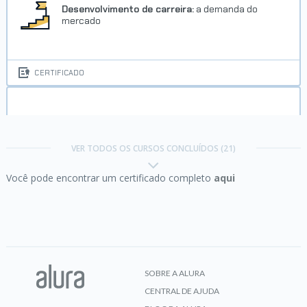
Desenvolvimento de carreira:
a demanda do
mercado
CERTIFICADO
Empreendedorismo:
da ideia ao plano de negócios
VER TODOS OS CURSOS CONCLUÍDOS (21)
Você pode encontrar um certificado completo
aqui
CERTIFICADO
Foco:
trazendo mais resultados para o dia a dia
SOBRE A ALURA
CENTRAL DE AJUDA
CERTIFICADO