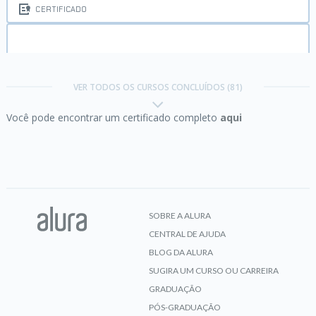
CERTIFICADO
C# II:
Orientação a objetos
VER TODOS OS CURSOS CONCLUÍDOS (81)
Você pode encontrar um certificado completo
aqui
CERTIFICADO
C# parte 1:
primeiros passos
SOBRE A ALURA
CENTRAL DE AJUDA
CERTIFICADO
BLOG DA ALURA
SUGIRA UM CURSO OU CARREIRA
GRADUAÇÃO
PÓS-GRADUAÇÃO
C# parte 2:
Entendendo a Orientação a Objetos