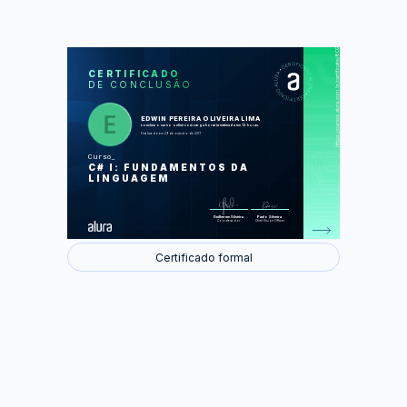
https://cursos.alura.com.br/certificate/80284f7d-1f56-4f15-9b2b-f245aa850ad4
LAS
AU
CERTIFICADO
DE CONCLUSÃO
Primeiros passos com C# e Visual
Studio
Variáveis e Tipos Primitivos
Estruturas de Controle
EDWIN PEREIRA OLIVEIRA LIMA
Estruturas de Repetição
concluiu o curso online com carga horária estimada em 12 horas.
Mão na Massa - C#
Finalizado em 29 de outubro de 2017
Classes e objetos
Extraindo comportamentos: métodos
Curso
Composição de classes
C# I: FUNDAMENTOS DA
Mão na Massa - OO
LINGUAGEM
Foram feitas 93 de 93 atividades.
Guilherme Silveira
Paulo Silveira
Coordenador
Chief Vision Officer
Certificado formal