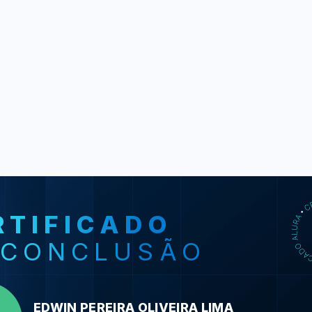
RTIFICADO
SO
 CONCLUSÃO
HTML5 e 
primeiras p
HTML
EDWIN PEREIRA OLIVEIRA LIMA