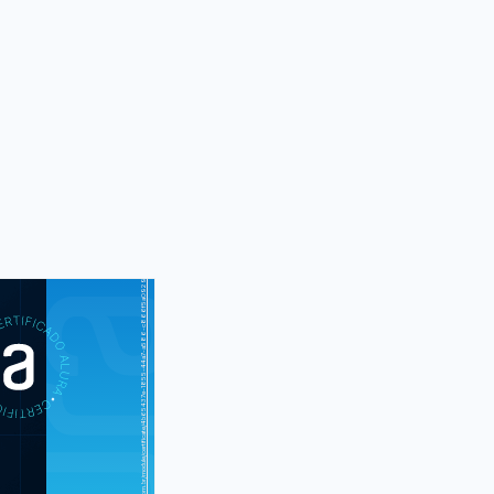
https://cursos.alura.com.br/module/certificate/4b65437e-1855-44a7-a586-c866f5a0929d
S
CUR
CSS3 I: Suas
áginas da Web
5 e CSS3 II: