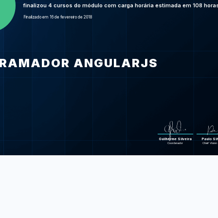
Turbinando as
finalizou 4 cursos do módulo com carga horária estimada em 108 hora
JavaScript:
Finalizado em 16 de fevereiro de 2018
na lin
Foram feitas 348 d
RAMADOR ANGULARJS
Guilherme Silveira
Paulo Sil
Coordenador
Chief Vision 