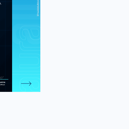
 suas páginas
s.
 programando
guagem da web
AngularJS: crie webapps
poderosas
e 435 atividades.
veira
Officer