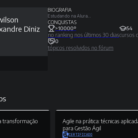
BIOGRAFIA
Estudando na Alura...
ilson
CONQUISTAS
xandre Diniz
>10000º
54
no ranking nos últimos 30 dias
cursos 
0
tópicos resolvidos no fórum
os
 a transformação
Agile na prática:
técnicas aplicad
para Gestão Ágil
CERTIFICADO