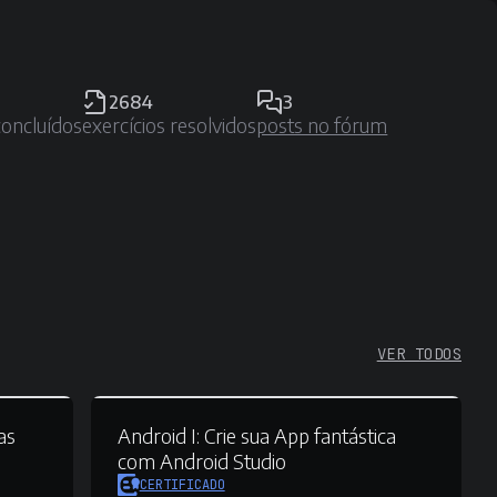
2684
3
concluídos
exercícios resolvidos
posts no fórum
VER TODOS
as
Android I:
Crie sua App fantástica
com Android Studio
CERTIFICADO