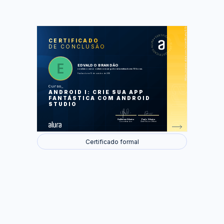
https://cursos.alura.com.br/certificate/99ca6e85-c752-43b7-a1c3-e87da953431b
LAS
AU
CERTIFICADO
DE CONCLUSÃO
Novo projeto de uma Agenda
Adicionando alunos na agenda
Utilizando menus
Ciclo de vida das activities
EDVALDO BRANDÃO
Editando alunos
concluiu o curso online com carga horária estimada em 10 horas.
Finalizado em 10 de outubro de 2016
Foram feitas 29 de 29 atividades.
Curso
ANDROID I: CRIE SUA APP
FANTÁSTICA COM ANDROID
STUDIO
Guilherme Silveira
Paulo Silveira
Coordenador
Chief Vision Officer
Certificado formal