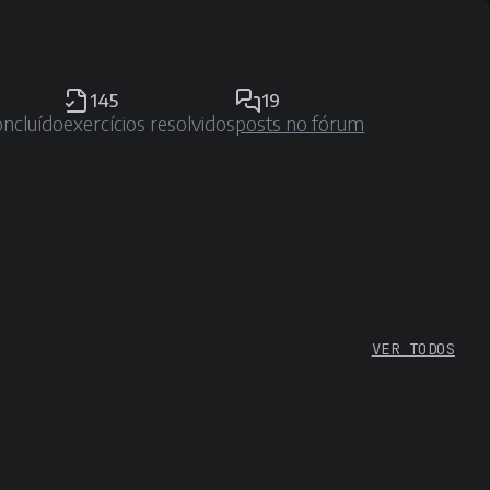
145
19
oncluído
exercícios resolvidos
posts no fórum
VER TODOS