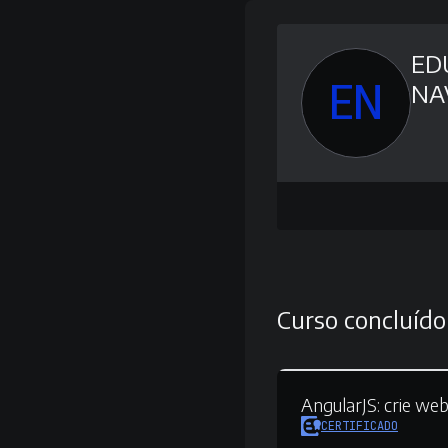
ED
EN
NA
Curso concluído
AngularJS:
crie we
CERTIFICADO