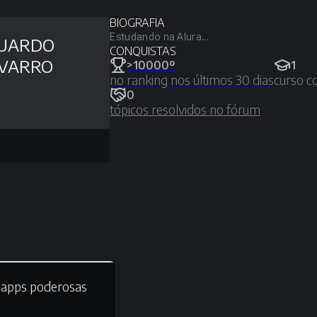
BIOGRAFIA
Estudando na Alura...
UARDO
CONQUISTAS
VARRO
>10000º
1
no ranking nos últimos 30 dias
curso c
0
tópicos resolvidos no fórum
bapps poderosas