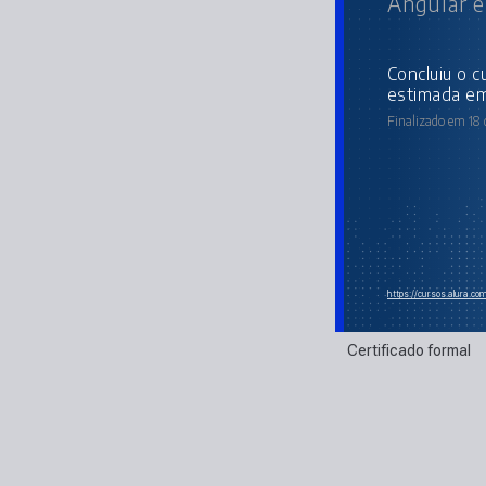
Angular e
concluiu o curso online com carga horária
estimada em
Finalizado em 18 
https://cursos.alura.c
Certificado formal