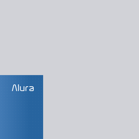
LAS DO CURSO
ão reativa
Observables
de transformação
radores de fluxo
radores de filtro