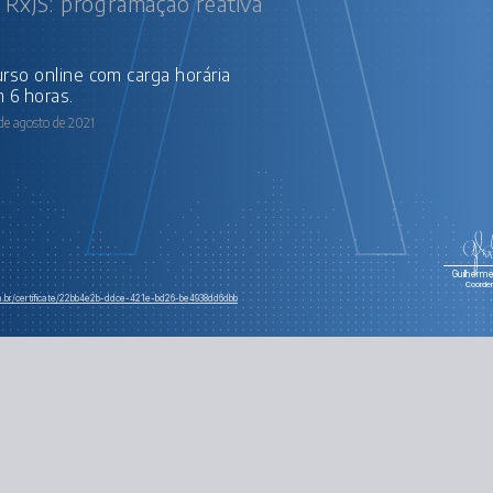
 RxJS: programação reativa
 6 horas.
de agosto de 2021
Guilherme 
Coorde
om.br/certificate/22bb4e2b-ddce-421e-bd26-be4938dd6dbb