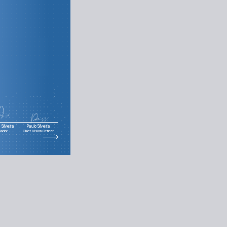
Silveira
Paulo Silveira
nador
Chief Vision Officer