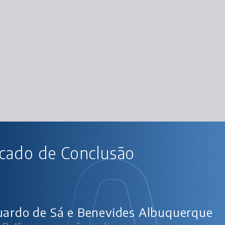
AU
icado de Conclusão
Angular e RxJS: programaç
Operadores 
Ope
Ope
uardo de Sá e Benevides Albuquerque