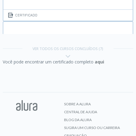
CERTIFICADO
Copywriting:
criando textos persuasivos com
Inteligência Artificial
VER TODOS OS CURSOS CONCLUÍDOS (7)
Você pode encontrar um certificado completo
aqui
CERTIFICADO
Engenharia de Prompt:
criando prompts eficazes
para IA Generativa
SOBRE A ALURA
CENTRAL DE AJUDA
CERTIFICADO
BLOG DA ALURA
SUGIRA UM CURSO OU CARREIRA
GRADUAÇÃO