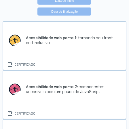
Data de início
Data de finalização
Trilha Explore React com
JavaScript
Concluído em 04/04/2025
Acessibilidade web parte 1:
tornando seu front-
end inclusivo
VER CERTIFICADO
CERTIFICADO
Acessibilidade web parte 2:
componentes
acessíveis com um pouco de JavaScript
Trilha Começando com Flask:
framework web de Python
CERTIFICADO
Concluído em 26/04/2025