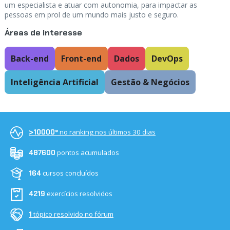
um especialista e atuar com autonomia, para impactar as
pessoas em prol de um mundo mais justo e seguro.
Áreas de interesse
Back-end
Front-end
Dados
DevOps
Inteligência Artificial
Gestão & Negócios
no ranking nos últimos 30 dias
>10000º
pontos acumulados
487600
cursos concluídos
164
exercícios resolvidos
4219
tópico resolvido no fórum
1