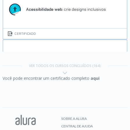
VER CERTIFICADO
Acessibilidade web:
crie designs inclusivos
CERTIFICADO
Amazon API Gateway:
integrando e protegendo
serviços
Carreira Programador Ionic
VER TODOS OS CURSOS CONCLUÍDOS (164)
Você pode encontrar um certificado completo
aqui
Concluído em 18/11/2018
CERTIFICADO
VER CERTIFICADO
Angular parte 1:
produtividade e organização com
framework SPA
SOBRE A ALURA
CENTRAL DE AJUDA