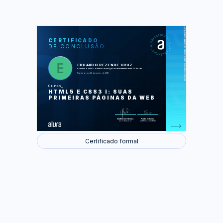
https://cursos.alura.com.br/certificate/954e806b-5095-4e74-b61e-c915577eac73
LAS
AU
CERTIFICADO
DE CONCLUSÃO
Introdução ao HTML
Introdução a CSS
Aprofundando no HTML
O navegador trabalhando a nosso
EDUARDO REZENDE CRUZ
favor
concluiu o curso online com carga horária estimada em 32 horas.
Aprimorando o layout
Finalizado em 23 de janeiro de 2018
Construindo uma base sólida
Um pouquinho de posicionamento
Curso
Mais seletores
HTML5 E CSS3 I: SUAS
Nem tudo é o que parece
Posicionamento mais a fundo
PRIMEIRAS PÁGINAS DA WEB
Elementos onde queremos
Desafios finais
Foram feitas 122 de 122 atividades.
Guilherme Silveira
Paulo Silveira
Coordenador
Chief Vision Officer
Certificado formal