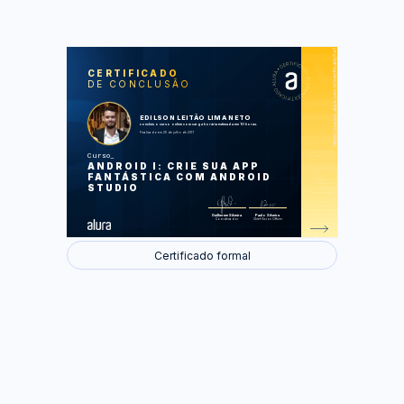
https://cursos.alura.com.br/certificate/3a76087a-e2a0-444c-9d0f-0c3a17f9360d
LAS
AU
CERTIFICADO
DE CONCLUSÃO
Novo projeto de uma Agenda
Adicionando alunos na agenda
Utilizando menus
Ciclo de vida das activities
EDILSON LEITÃO LIMA NETO
Editando alunos
concluiu o curso online com carga horária estimada em 10 horas.
Finalizado em 25 de julho de 2017
Foram feitas 48 de 48 atividades.
Curso
ANDROID I: CRIE SUA APP
FANTÁSTICA COM ANDROID
STUDIO
Guilherme Silveira
Paulo Silveira
Coordenador
Chief Vision Officer
Certificado formal