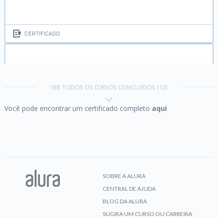
CERTIFICADO
Excel:
Domine o editor de planilhas mais famoso
do mundo
VER TODOS OS CURSOS CONCLUÍDOS (12)
Você pode encontrar um certificado completo
aqui
CERTIFICADO
HTML5 e CSS3 I:
Suas primeiras páginas da Web
SOBRE A ALURA
CENTRAL DE AJUDA
CERTIFICADO
BLOG DA ALURA
SUGIRA UM CURSO OU CARREIRA