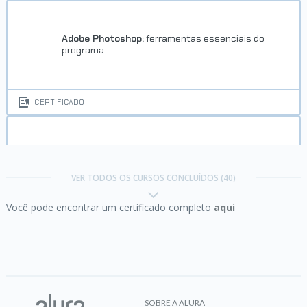
Adobe Photoshop:
ferramentas essenciais do
programa
CERTIFICADO
Arquiteturas RAG com LLMs:
embeddings, busca
semântica e criação de agentes com LangChain
VER TODOS OS CURSOS CONCLUÍDOS (40)
Você pode encontrar um certificado completo
aqui
CERTIFICADO
Automação de processos com n8n:
coleta e
análise de dados
SOBRE A ALURA