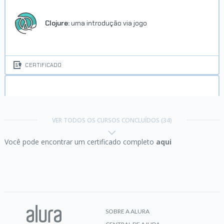
Clojure:
uma introdução via jogo
CERTIFICADO
Design Patterns Java I:
Boas práticas de
programação
VER TODOS OS CURSOS CONCLUÍDOS (34)
Você pode encontrar um certificado completo
aqui
CERTIFICADO
Docker:
Criando containers sem dor de cabeça
SOBRE A ALURA