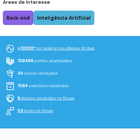
Áreas de interesse
Back-end
Inteligência Artificial
no ranking nos últimos 30 dias
>10000º
pontos acumulados
158468
cursos concluídos
34
exercícios resolvidos
1584
tópicos resolvidos no fórum
9
posts no fórum
53