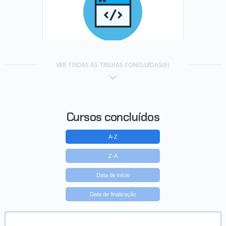
Trilha A partir do zero: HTML e
CSS para projetos web
VER TODAS AS TRILHAS CONCLUÍDAS(6)
Concluído em 18/02/2026
VER CERTIFICADO
Cursos concluídos
A-Z
Z-A
Data de início
Data de finalização
Trilha HTML e CSS para projetos
web