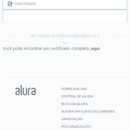
CERTIFICADO
C:
recursos avançados da linguagem
VER TODOS OS CURSOS CONCLUÍDOS (37)
Você pode encontrar um certificado completo
aqui
CERTIFICADO
Carreira Desenvolvimento Back-End Java:
Boas-
vindas e primeiros passos
SOBRE A ALURA
CENTRAL DE AJUDA
CERTIFICADO
BLOG DA ALURA
SUGIRA UM CURSO OU CARREIRA
GRADUAÇÃO
PÓS-GRADUAÇÃO
Carreira Node.js:
boas-vindas e primeiros passos