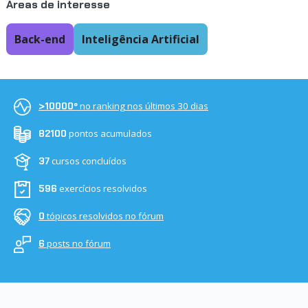
Áreas de interesse
Back-end
Inteligência Artificial
no ranking nos últimos 30 dias
>10000º
pontos acumulados
82100
cursos concluídos
37
exercícios resolvidos
596
tópicos resolvidos no fórum
0
posts no fórum
6