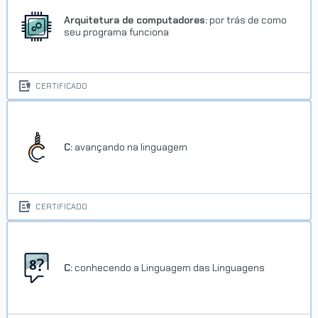
Concluído em 18/02/2026
Arquitetura de computadores:
por trás de como
seu programa funciona
VER CERTIFICADO
CERTIFICADO
C:
avançando na linguagem
Trilha Aprenda a programar em
Python com Orientação a
CERTIFICADO
Objetos
Concluído em 26/03/2026
VER CERTIFICADO
C:
conhecendo a Linguagem das Linguagens