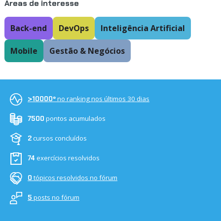
Áreas de interesse
Back-end
DevOps
Inteligência Artificial
Mobile
Gestão & Negócios
no ranking nos últimos 30 dias
>10000º
pontos acumulados
7500
cursos concluídos
2
exercícios resolvidos
74
tópicos resolvidos no fórum
0
posts no fórum
5