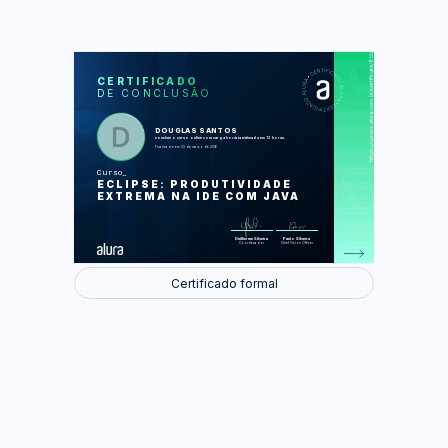
https://cursos.alura.com.br/certificate/8bbb8d0adbac7fb9c7be1d2d00532f16
LAS
AU
CERTIFICADO
DE CONCLUSÃO
Menos erros, mais produtividade
Gerando conteúdo eficientemente
Melhorando a organização
Localizando de forma eficiente
DOUGLAS SANTOS
Mais flexibilidade ao gerar conteúdo
concluiu o curso online com carga horária estimada em 12 horas.
Escrevendo Menos Código com
Finalizado em 03 de março de 2016
Templates
Explorando Views e perspectivas
Curso
Testando e Debugando sua
ECLIPSE: PRODUTIVIDADE
aplicação
Configurando o ambiente
EXTREMA NA IDE COM JAVA
Foram feitas 58 de 60 atividades.
Guilherme Silveira
Paulo Silveira
Coordenador
Chief Vision Officer
Certificado formal