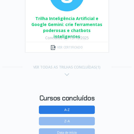
Trilha Inteligência Artificial e
Google Gemini: crie ferramentas
poderosas e chatbots
inteligentes
Concluído em 15/10/2025
VER CERTIFICADO
VER TODAS AS TRILHAS CONCLUÍDAS(1)
Cursos concluídos
A-Z
Z-A
Data de início