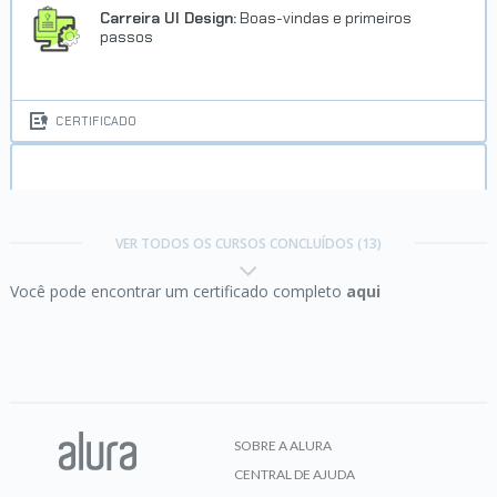
Carreira UI Design:
Boas-vindas e primeiros
passos
CERTIFICADO
Checkpoint Cientista de Dados - Nível 1
VER TODOS OS CURSOS CONCLUÍDOS (13)
Você pode encontrar um certificado completo
aqui
CERTIFICADO
Cores no design:
teoria e prática
SOBRE A ALURA
CENTRAL DE AJUDA