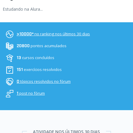
Estudando na Alura...
no ranking nos últimos 30 dias
>10000º
pontos acumulados
20800
cursos concluídos
13
exercícios resolvidos
151
tópicos resolvidos no fórum
0
post no fórum
1
ATIVIDADE NOS ÚLTIMOS 30 DIAS