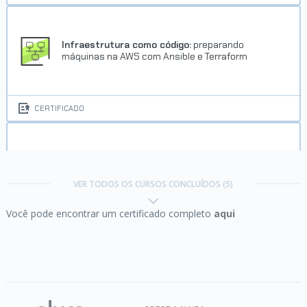
Infraestrutura como código:
preparando
máquinas na AWS com Ansible e Terraform
CERTIFICADO
Infraestrutura como código:
separando
ambientes na AWS com Ansible e Terraform
VER TODOS OS CURSOS CONCLUÍDOS (5)
Você pode encontrar um certificado completo
aqui
CERTIFICADO
Kotlin:
orientação a objetos