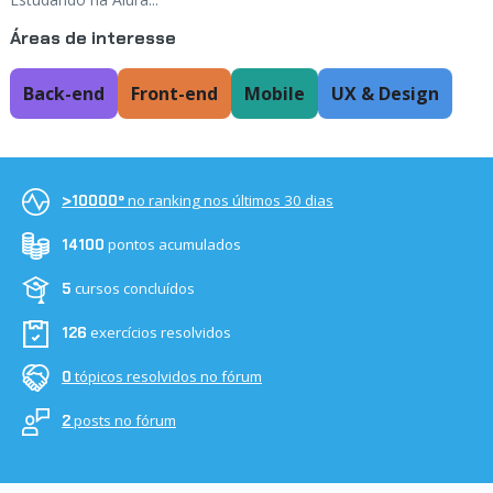
Áreas de interesse
Back-end
Front-end
Mobile
UX & Design
no ranking nos últimos 30 dias
>10000º
pontos acumulados
14100
cursos concluídos
5
exercícios resolvidos
126
tópicos resolvidos no fórum
0
posts no fórum
2