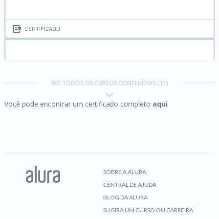
CERTIFICADO
Android III:
Aprimore sua app com Fragments,
Google Maps e GPS
VER TODOS OS CURSOS CONCLUÍDOS (11)
Você pode encontrar um certificado completo
aqui
CERTIFICADO
Cordova & PhoneGap:
Apps mobile com HTML,
CSS e JS
SOBRE A ALURA
CENTRAL DE AJUDA
CERTIFICADO
BLOG DA ALURA
SUGIRA UM CURSO OU CARREIRA