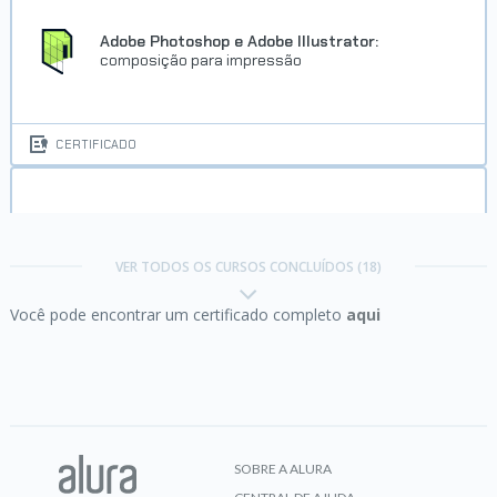
Adobe Photoshop e Adobe Illustrator:
composição para impressão
CERTIFICADO
Adobe Photoshop e Illustrator:
do vetor à
composição
VER TODOS OS CURSOS CONCLUÍDOS (18)
Você pode encontrar um certificado completo
aqui
CERTIFICADO
Adobe Photoshop:
compondo peça publicitária
SOBRE A ALURA