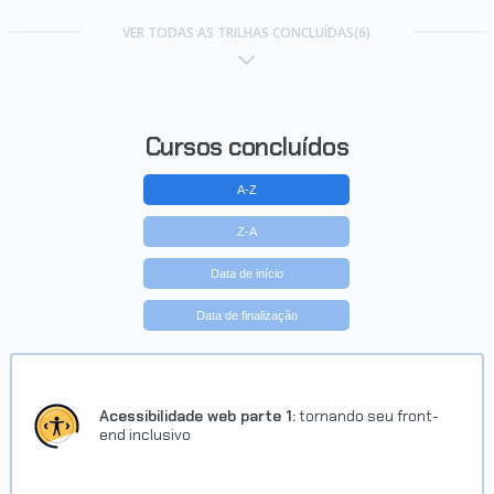
Carreira Escultura digital zbrush
VER TODAS AS TRILHAS CONCLUÍDAS(6)
Concluído em 25/02/2019
VER CERTIFICADO
Cursos concluídos
A-Z
Z-A
Data de início
Data de finalização
Carreira Box Modeling com
Autodesk Maya
Concluído em 09/07/2018
Acessibilidade web parte 1:
tornando seu front-
end inclusivo
VER CERTIFICADO