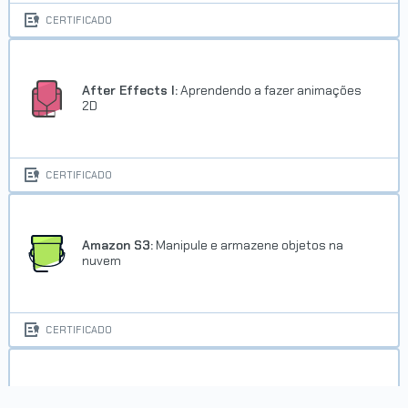
CERTIFICADO
After Effects I:
Aprendendo a fazer animações
2D
Carreira Desenvolvedor Java
CERTIFICADO
Concluído em 02/10/2017
VER CERTIFICADO
Amazon S3:
Manipule e armazene objetos na
nuvem
CERTIFICADO
Android com Web Service parte 1:
Sincronize sua