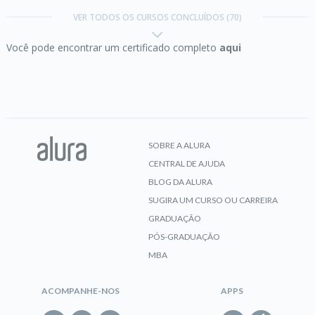
app com o servidor
VER TODOS OS CURSOS CONCLUÍDOS (70)
Você pode encontrar um certificado completo
aqui
CERTIFICADO
Android I:
Crie sua App fantástica com Android
Studio
SOBRE A ALURA
CENTRAL DE AJUDA
CERTIFICADO
BLOG DA ALURA
SUGIRA UM CURSO OU CARREIRA
GRADUAÇÃO
Android II:
Integração com apps e recursos do
PÓS-GRADUAÇÃO
device
MBA
ACOMPANHE-NOS
APPS
CERTIFICADO