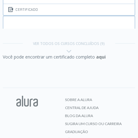
CERTIFICADO
Java e JSF I:
Sua aplicação web com JSF2
VER TODOS OS CURSOS CONCLUÍDOS (9)
Você pode encontrar um certificado completo
aqui
CERTIFICADO
Java I:
Primeiros passos
SOBRE A ALURA
CENTRAL DE AJUDA
CERTIFICADO
BLOG DA ALURA
SUGIRA UM CURSO OU CARREIRA
GRADUAÇÃO