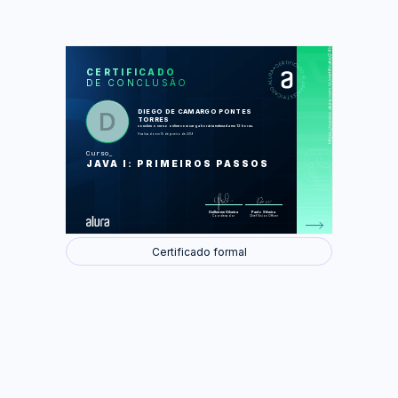
https://cursos.alura.com.br/certificate/24b2802a-8af9-44c8-b193-0dbe085dbb23
LAS
AU
CERTIFICADO
DE CONCLUSÃO
A linguagem Java
Variáveis e fluxo
Começando com Orientação a
DIEGO DE CAMARGO PONTES
objetos
TORRES
Arrays
concluiu o curso online com carga horária estimada em 12 horas.
Modificadores de acesso
Finalizado em 15 de janeiro de 2019
Construtores
Atributos e métodos estáticos
Curso
JAVA I: PRIMEIROS PASSOS
Foram feitas 19 de 50 atividades.
Guilherme Silveira
Paulo Silveira
Coordenador
Chief Vision Officer
Certificado formal