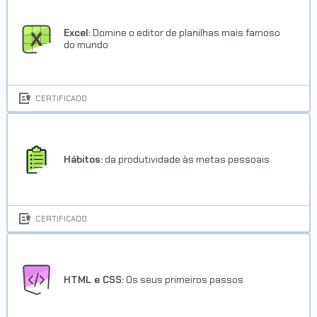
Excel:
Domine o editor de planilhas mais famoso
do mundo
CERTIFICADO
Hábitos:
da produtividade às metas pessoais
CERTIFICADO
HTML e CSS:
Os seus primeiros passos