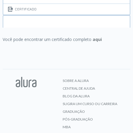
CERTIFICADO
HTML5 e CSS3 I:
Suas primeiras páginas da Web
Você pode encontrar um certificado completo
aqui
CERTIFICADO
SOBRE A ALURA
CENTRAL DE AJUDA
BLOG DA ALURA
SUGIRA UM CURSO OU CARREIRA
GRADUAÇÃO
PÓS-GRADUAÇÃO
MBA