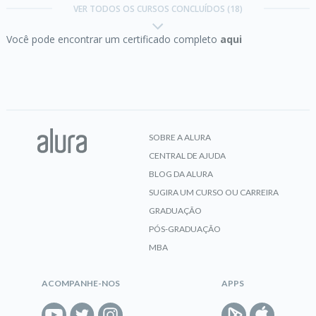
VER TODOS OS CURSOS CONCLUÍDOS (18)
Você pode encontrar um certificado completo
aqui
CERTIFICADO
Excel:
domine o editor de planilhas
SOBRE A ALURA
CENTRAL DE AJUDA
CERTIFICADO
BLOG DA ALURA
SUGIRA UM CURSO OU CARREIRA
GRADUAÇÃO
Excel:
personalizando e automatizando tarefas
PÓS-GRADUAÇÃO
com VBA
MBA
ACOMPANHE-NOS
APPS
CERTIFICADO