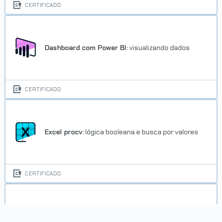
CERTIFICADO
Dashboard com Power BI:
visualizando dados
CERTIFICADO
Excel procv:
lógica booleana e busca por valores
CERTIFICADO
Excel:
criação de macros e automatização de
tarefas