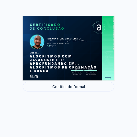
https://cursos.alura.com.br/certificate/51309c81-3c88-46e2-b587-db1517526791
LAS
AU
CERTIFICADO
DE CONCLUSÃO
Dividir para conquistar
Merge Sort
Quick Sort
DIEGO SILVA GRACILIANO
Busca binária
concluiu o curso online com carga horária estimada em 10 horas.
Análise dos algoritmos
Finalizado em 14 de dezembro de 2023
Diego-Sil
Foram feitas 49 de 49 atividades.
Curso
ALGORITMOS COM
JAVASCRIPT II:
APROFUNDANDO EM
ALGORITMOS DE ORDENAÇÃO
E BUSCA
Guilherme Silveira
Paulo Silveira
Coordenador
Chief Vision Officer
Certificado formal