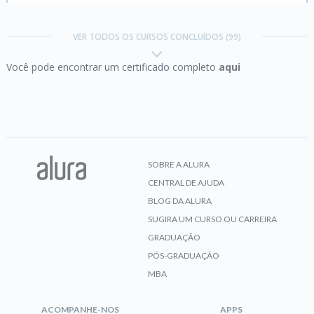
Amazon EKS:
gerenciando aplicações
conteinerizadas com Kubernetes
VER TODOS OS CURSOS CONCLUÍDOS (99)
Você pode encontrar um certificado completo
aqui
CERTIFICADO
Amazon VPC:
configurando redes na AWS
SOBRE A ALURA
CENTRAL DE AJUDA
CERTIFICADO
BLOG DA ALURA
SUGIRA UM CURSO OU CARREIRA
GRADUAÇÃO
PÓS-GRADUAÇÃO
Apache Airflow:
extração de dados
MBA
ACOMPANHE-NOS
APPS