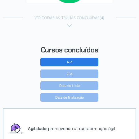
Trilha Django: crie aplicações
em Python
VER TODAS AS TRILHAS CONCLUÍDAS(4)
Concluído em 15/05/2023
VER CERTIFICADO
Cursos concluídos
A-Z
Z-A
Data de início
Data de finalização
Agilidade:
promovendo a transformação ágil