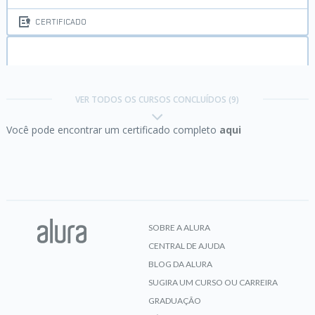
CERTIFICADO
Java I:
Primeiros passos
VER TODOS OS CURSOS CONCLUÍDOS (9)
Você pode encontrar um certificado completo
aqui
CERTIFICADO
Java II:
Orientação a Objetos
SOBRE A ALURA
CENTRAL DE AJUDA
CERTIFICADO
BLOG DA ALURA
SUGIRA UM CURSO OU CARREIRA
GRADUAÇÃO