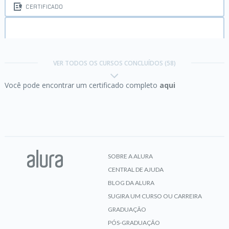
CERTIFICADO
Avançando com Orientação a Objetos com PHP:
Herança, Polimorfismo e Interfaces
VER TODOS OS CURSOS CONCLUÍDOS (58)
Você pode encontrar um certificado completo
aqui
CERTIFICADO
Avançando com PHP:
Arrays, Strings, Função e
Web
SOBRE A ALURA
CENTRAL DE AJUDA
CERTIFICADO
BLOG DA ALURA
SUGIRA UM CURSO OU CARREIRA
GRADUAÇÃO
Bootstrap 4:
criando uma landing page
PÓS-GRADUAÇÃO
responsiva