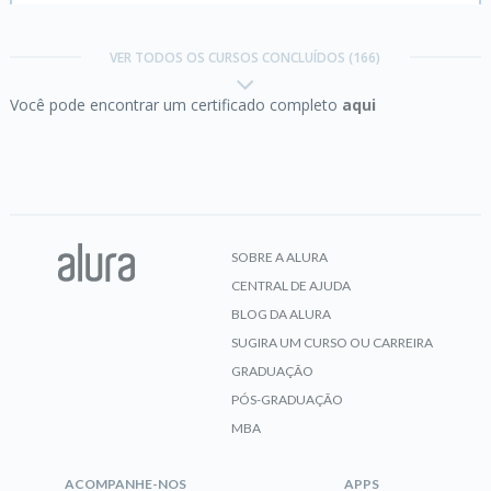
Amazon Alexa:
controle o seu ambiente com sua
voz
VER TODOS OS CURSOS CONCLUÍDOS (166)
Você pode encontrar um certificado completo
aqui
CERTIFICADO
Amazon API Gateway:
integrando e protegendo
serviços
SOBRE A ALURA
CENTRAL DE AJUDA
CERTIFICADO
BLOG DA ALURA
SUGIRA UM CURSO OU CARREIRA
GRADUAÇÃO
Andragogia:
aprimore a educação de pessoas
PÓS-GRADUAÇÃO
adultas
MBA
ACOMPANHE-NOS
APPS