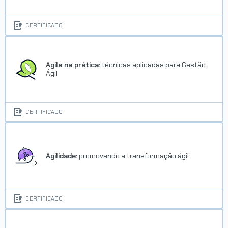
CERTIFICADO
Agile na prática:
técnicas aplicadas para Gestão
Ágil
Trilha Power BI
CERTIFICADO
Concluído em 13/09/2024
VER CERTIFICADO
Agilidade:
promovendo a transformação ágil
CERTIFICADO