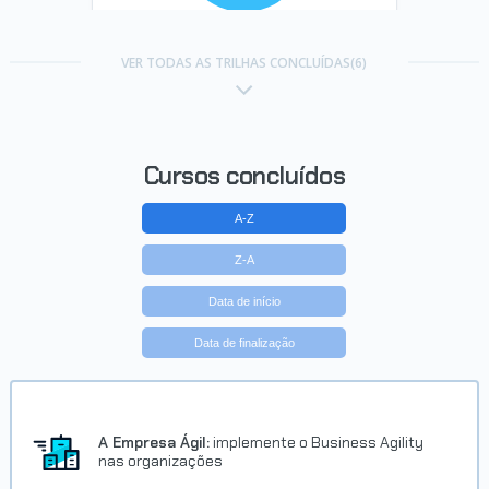
Trilha Conformidade legal
VER TODAS AS TRILHAS CONCLUÍDAS(6)
Concluído em 14/02/2023
VER CERTIFICADO
Cursos concluídos
A-Z
Z-A
Data de início
Data de finalização
Trilha Conformidade Legal
Concluído em 14/02/2023
A Empresa Ágil:
implemente o Business Agility
nas organizações
VER CERTIFICADO