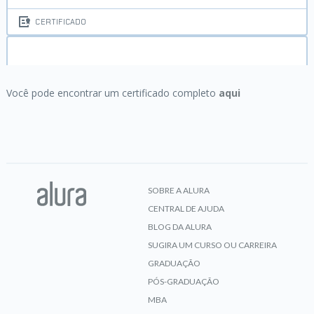
CERTIFICADO
Produção de Podcasts:
da concepção à
publicação
Você pode encontrar um certificado completo
aqui
CERTIFICADO
SOBRE A ALURA
CENTRAL DE AJUDA
BLOG DA ALURA
SUGIRA UM CURSO OU CARREIRA
GRADUAÇÃO
PÓS-GRADUAÇÃO
MBA