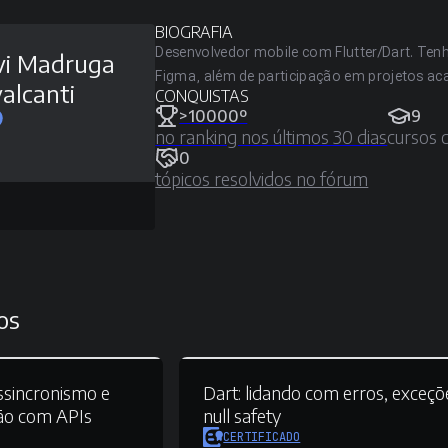
BIOGRAFIA
Desenvolvedor mobile com Flutter/Dart. Tenh
vi Madruga
Figma, além de participação em projetos ac
alcanti
CONQUISTAS
>10000º
9
no ranking nos últimos 30 dias
cursos 
0
tópicos resolvidos no fórum
os
sincronismo e
Dart:
lidando com erros, exceçõ
ão com APIs
null safety
CERTIFICADO