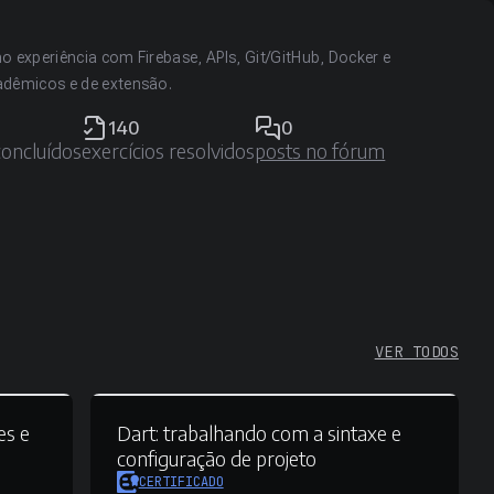
o experiência com Firebase, APIs, Git/GitHub, Docker e
adêmicos e de extensão.
140
0
concluídos
exercícios resolvidos
posts no fórum
VER TODOS
es e
Dart:
trabalhando com a sintaxe e
configuração de projeto
CERTIFICADO