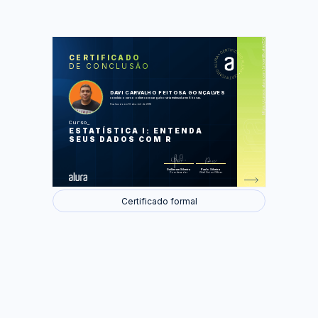
https://cursos.alura.com.br/certificate/d5077b79-2549-4aa0-818e-07b42bd1d8cb
LAS
AU
CERTIFICADO
DE CONCLUSÃO
Qual é o tipo do seu dado?
Primeiros passos com R
Média, Mediana e Moda
Praticando: Média, Mediana e Moda
DAVI CARVALHO FEITOSA GONÇALVES
Variabilidade, Dispersão dos Dados,
concluiu o curso online com carga horária estimada em 8 horas.
Outliers e Quartis
Finalizado em 13 de abril de 2018
Praticando: Boxplots
Variância e Desvio Padrão
Curso
Praticando: Desvio Padrão
ESTATÍSTICA I: ENTENDA
População x Amostra: Pensando em
um estudo
SEUS DADOS COM R
Praticando: Graus de Liberdade
Diminuindo o erro: Intervalos de
Confiança
Praticando: Intervalos de Confiança
Guilherme Silveira
Paulo Silveira
Coordenador
Chief Vision Officer
Foram feitas 51 de 52 atividades.
Certificado formal