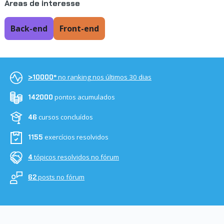
Áreas de interesse
Back-end
Front-end
no ranking nos últimos 30 dias
>10000º
pontos acumulados
142000
cursos concluídos
46
exercícios resolvidos
1155
tópicos resolvidos no fórum
4
posts no fórum
62