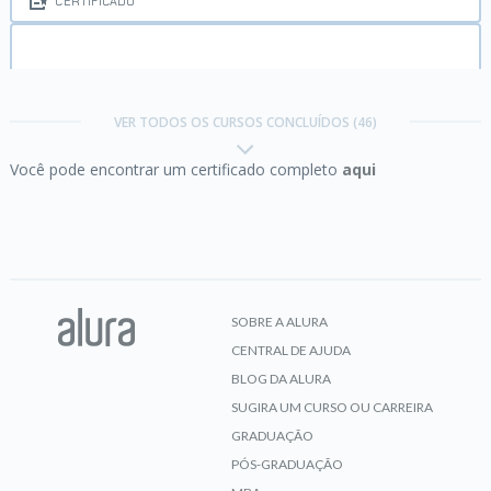
CERTIFICADO
Consultas SQL no Oracle:
Projeções, Seleções,
Joins e Views
VER TODOS OS CURSOS CONCLUÍDOS (46)
Você pode encontrar um certificado completo
aqui
CERTIFICADO
CSS Grid:
simplificando layouts
SOBRE A ALURA
CENTRAL DE AJUDA
CERTIFICADO
BLOG DA ALURA
SUGIRA UM CURSO OU CARREIRA
GRADUAÇÃO
Expressões regulares:
capturando textos de
PÓS-GRADUAÇÃO
forma mágica