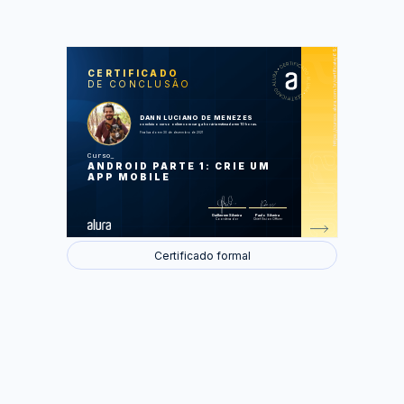
https://cursos.alura.com.br/certificate/693b16e4-ef4a-49e6-bb75-0ab8401be512
LAS
AU
CERTIFICADO
DE CONCLUSÃO
Criando o primeiro App
Aplicando layouts para Activities
Entendendo a base de construção de
layouts
DANN LUCIANO DE MENEZES
Trabalhando com arquivo fonte do
concluiu o curso online com carga horária estimada em 10 horas.
layout
Finalizado em 30 de dezembro de 2021
Finalizando o fluxo do App
Curso
Foram feitas 56 de 56 atividades.
ANDROID PARTE 1: CRIE UM
APP MOBILE
Guilherme Silveira
Paulo Silveira
Coordenador
Chief Vision Officer
Certificado formal