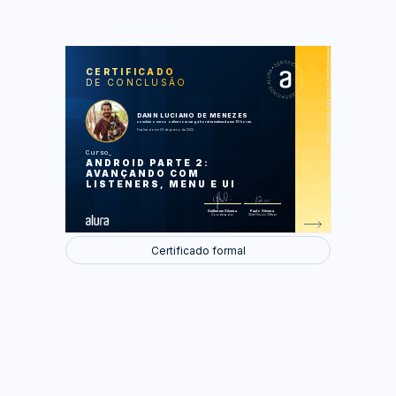
https://cursos.alura.com.br/certificate/bae4f460-353f-4767-b6b6-d47a5405d7b9
LAS
AU
CERTIFICADO
DE CONCLUSÃO
Carregando aluno no formulário
Editando aluno pelo formulário
Removendo aluno da lista
Aplicando menus do Android
DANN LUCIANO DE MENEZES
Melhorando experiência do formulário
concluiu o curso online com carga horária estimada em 10 horas.
Finalizado em 03 de janeiro de 2022
Foram feitas 46 de 46 atividades.
Curso
ANDROID PARTE 2:
AVANÇANDO COM
LISTENERS, MENU E UI
Guilherme Silveira
Paulo Silveira
Coordenador
Chief Vision Officer
Certificado formal