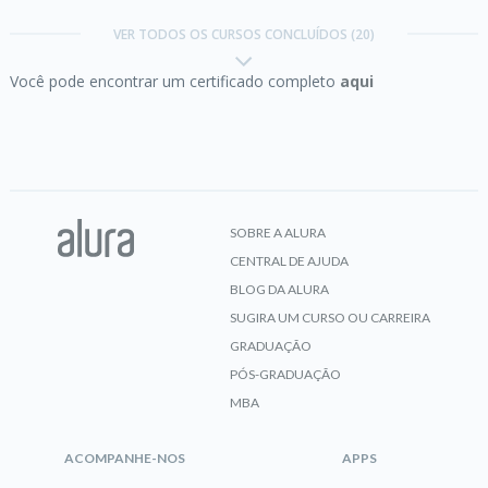
Gulp:
automação de tarefas front-end
VER TODOS OS CURSOS CONCLUÍDOS (20)
Você pode encontrar um certificado completo
aqui
CERTIFICADO
HTML5 e CSS3 I:
Suas primeiras páginas da Web
SOBRE A ALURA
CENTRAL DE AJUDA
CERTIFICADO
BLOG DA ALURA
SUGIRA UM CURSO OU CARREIRA
GRADUAÇÃO
PÓS-GRADUAÇÃO
HTML5 e CSS3 II:
Turbinando as suas páginas
MBA
ACOMPANHE-NOS
APPS
CERTIFICADO