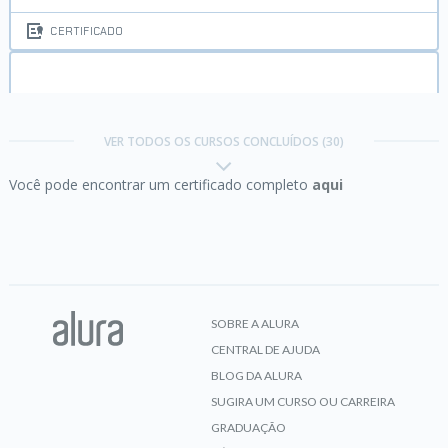
CERTIFICADO
Java e java.io:
Streams, Reader e Writers
VER TODOS OS CURSOS CONCLUÍDOS (30)
Você pode encontrar um certificado completo
aqui
CERTIFICADO
Java e java.lang:
programe com a classe Object e
String
SOBRE A ALURA
CENTRAL DE AJUDA
CERTIFICADO
BLOG DA ALURA
SUGIRA UM CURSO OU CARREIRA
GRADUAÇÃO