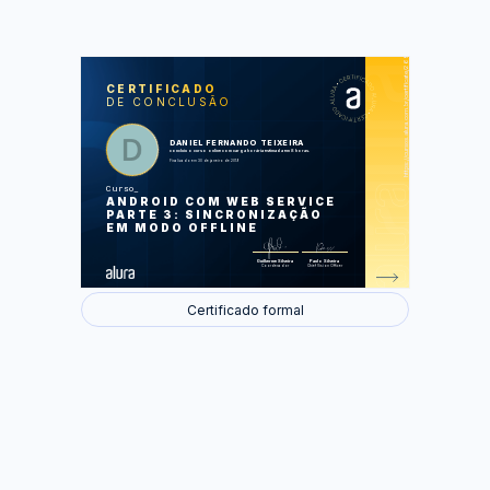
https://cursos.alura.com.br/certificate/2699ac8b-ea7c-4185-8af8-b6621de4d246
LAS
AU
CERTIFICADO
DE CONCLUSÃO
Introdução ao versionamento
Inserindo e alterando os alunos em
modo offline
Removendo os alunos em modo offline
DANIEL FERNANDO TEIXEIRA
Realizando o merge das informações
concluiu o curso online com carga horária estimada em 8 horas.
Padronizando o uso do Firebase Cloud
Finalizado em 30 de janeiro de 2019
Messaging
Curso
Foram feitas 45 de 45 atividades.
ANDROID COM WEB SERVICE
PARTE 3: SINCRONIZAÇÃO
EM MODO OFFLINE
Guilherme Silveira
Paulo Silveira
Coordenador
Chief Vision Officer
Certificado formal