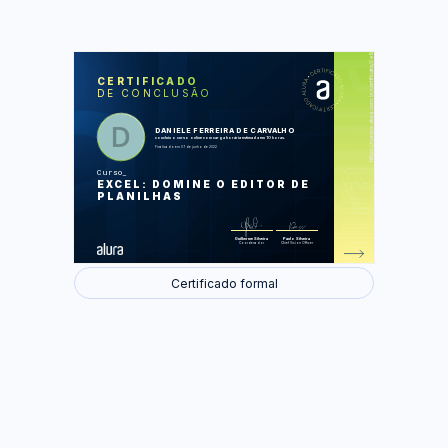
https://cursos.alura.com.br/certificate/2e92785c-71e8-411b-8e2e-3ff898bed108
LAS
AU
CERTIFICADO
DE CONCLUSÃO
Organizando a Planilha e Digitando
Dados
Formatando Passo a Passo
Cálculos Básicos
DANIELE FERREIRA DE CARVALHO
Criando Gráficos
concluiu o curso online com carga horária estimada em 10 horas.
Imprimir ou Compartilhar
Finalizado em 07 de junho de 2022
Curso
Foram feitas 42 de 42 atividades.
EXCEL: DOMINE O EDITOR DE
PLANILHAS
Guilherme Silveira
Paulo Silveira
Coordenador
Chief Vision Officer
Certificado formal