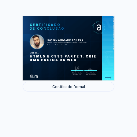
https://cursos.alura.com.br/certificate/b0ed1a29-5087-4198-9824-43b2a0528b0c
LAS
AU
CERTIFICADO
DE CONCLUSÃO
Marcação do primeiro texto
Separando o conteúdo e informações
Trabalhando com CSS
Estilizando imagens
DANIEL CARVALHO SANTOS
Listas e divisões de conteúdo
concluiu o curso online com carga horária estimada em 8 horas.
Finalizando a página
Finalizado em 14 de outubro de 2021
Curso
Foram feitas 52 de 52 atividades.
HTML5 E CSS3 PARTE 1: CRIE
UMA PÁGINA DA WEB
Guilherme Silveira
Paulo Silveira
Coordenador
Chief Vision Officer
Certificado formal