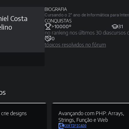
BIOGRAFIA
Cursando o 2° ano de Informática para Inte
iel Costa
CONQUISTAS
lino
>10000º
31
no ranking nos últimos 30 dias
cursos 
0
tópicos resolvidos no fórum
os
crie designs
Avançando com PHP:
Arrays,
Strings, Função e Web
CERTIFICADO