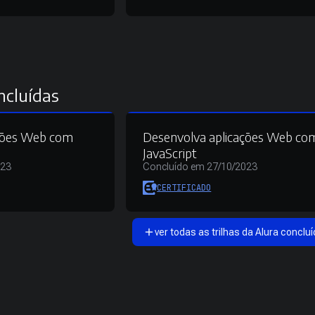
ncluídas
ações Web com
Desenvolva aplicações Web co
JavaScript
023
Concluído em 27/10/2023
CERTIFICADO
ver todas as trilhas da Alura concluí