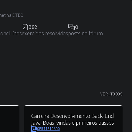
rnet na ETEC
382
0
concluídos
exercícios resolvidos
posts no fórum
VER TODOS
Carreira Desenvolvimento Back-End
Java:
Boas-vindas e primeiros passos
CERTIFICADO