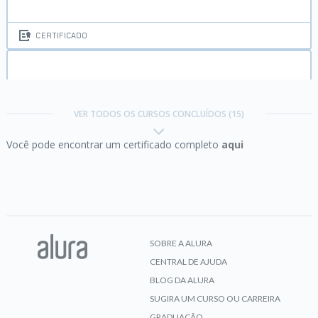
CERTIFICADO
ASP.NET Identity parte 2:
autenticação e
segurança com lockout
VER TODOS OS CURSOS CONCLUÍDOS (15)
Você pode encontrar um certificado completo
aqui
CERTIFICADO
ASP.NET Identity parte 3:
Autorização,
autenticação externa com redes sociais
SOBRE A ALURA
CENTRAL DE AJUDA
CERTIFICADO
BLOG DA ALURA
SUGIRA UM CURSO OU CARREIRA
GRADUAÇÃO