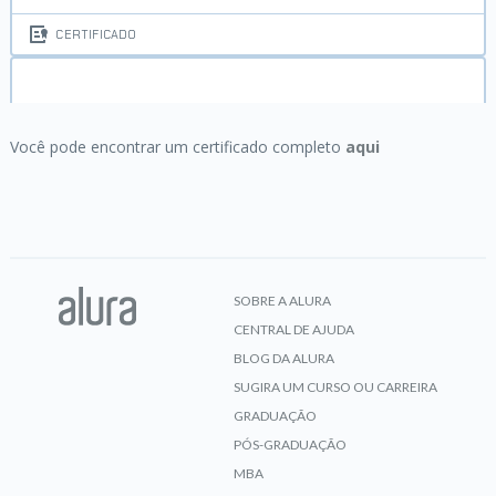
CERTIFICADO
Spring MVC:
É hora de criar uma webapp com
Spring MVC4
Você pode encontrar um certificado completo
aqui
CERTIFICADO
SOBRE A ALURA
CENTRAL DE AJUDA
BLOG DA ALURA
SUGIRA UM CURSO OU CARREIRA
GRADUAÇÃO
PÓS-GRADUAÇÃO
MBA