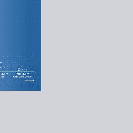
Silveira
Paulo Silveira
nador
Chief Vision Officer