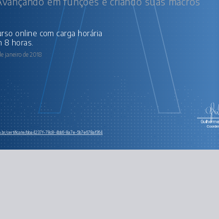
: Avançando em funções e criando suas macros
 8 horas.
de janeiro de 2018
Guilherme 
Coorde
om.br/certificate/bba4237f-78c8-4bb6-8a7e-5b7e678af364