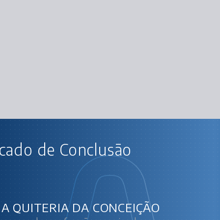
AU
icado de Conclusão
Excel III: Avançando em funções e criando s
Cálcu
Funções de b
NA QUITERIA DA CONCEIÇÃO