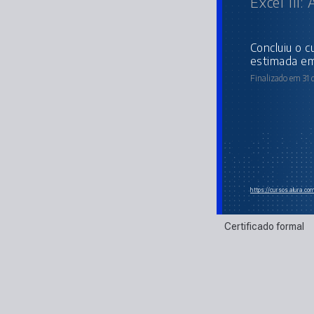
Excel III
concluiu o curso online com carga horária
estimada em
Finalizado em 31 
https://cursos.alura.c
Certificado formal