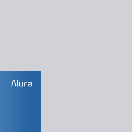
LAS DO CURSO
uas macros
lo de data e hora
Funções de texto
usca e referếncia
Funções de Erros
Formulários
Macros