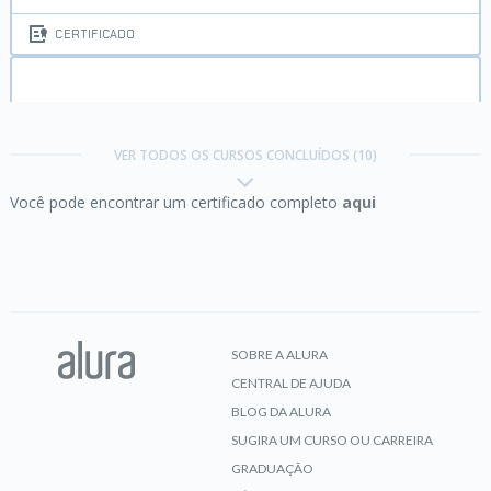
CERTIFICADO
C# I:
Fundamentos da linguagem
VER TODOS OS CURSOS CONCLUÍDOS (10)
Você pode encontrar um certificado completo
aqui
CERTIFICADO
C# II:
Orientação a objetos
SOBRE A ALURA
CENTRAL DE AJUDA
CERTIFICADO
BLOG DA ALURA
SUGIRA UM CURSO OU CARREIRA
GRADUAÇÃO