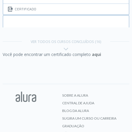
CERTIFICADO
Colorização digital:
técnicas de colorização e
iluminação
VER TODOS OS CURSOS CONCLUÍDOS (16)
Você pode encontrar um certificado completo
aqui
CERTIFICADO
CorelDraw:
Criando arte para o mundo impresso
SOBRE A ALURA
CENTRAL DE AJUDA
CERTIFICADO
BLOG DA ALURA
SUGIRA UM CURSO OU CARREIRA
GRADUAÇÃO