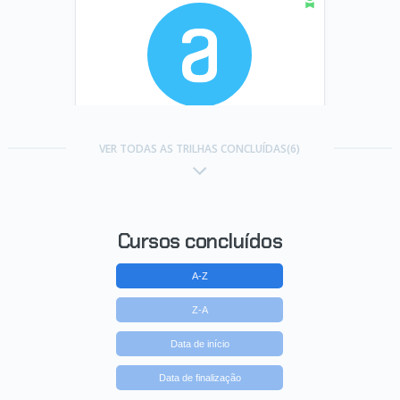
Trilha Social Media
VER TODAS AS TRILHAS CONCLUÍDAS(6)
Concluído em 21/08/2024
VER CERTIFICADO
Cursos concluídos
A-Z
Z-A
Data de início
Data de finalização
Trilha Social Media