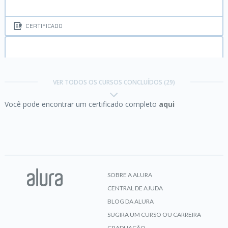
CERTIFICADO
Comunicação não violenta parte 2:
mantendo a
empatia
VER TODOS OS CURSOS CONCLUÍDOS (29)
Você pode encontrar um certificado completo
aqui
CERTIFICADO
Comunicação não violenta:
consciência para agir
SOBRE A ALURA
CENTRAL DE AJUDA
CERTIFICADO
BLOG DA ALURA
SUGIRA UM CURSO OU CARREIRA
GRADUAÇÃO