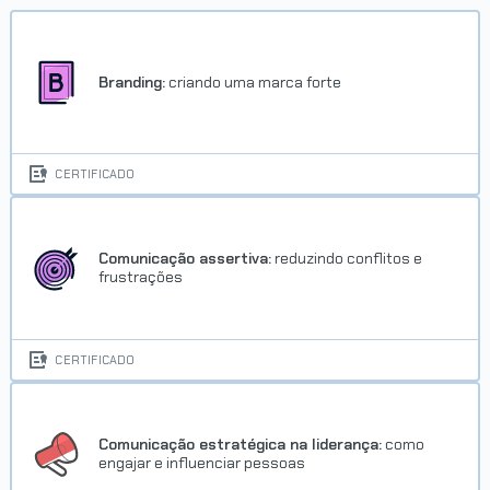
Concluído em 21/08/2024
Branding:
criando uma marca forte
VER CERTIFICADO
CERTIFICADO
Comunicação assertiva:
reduzindo conflitos e
frustrações
Trilha Comunicação
CERTIFICADO
Concluído em 24/09/2024
VER CERTIFICADO
Comunicação estratégica na liderança:
como
engajar e influenciar pessoas