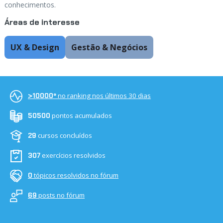
conhecimentos.
Áreas de interesse
UX & Design
Gestão & Negócios
no ranking nos últimos 30 dias
>10000º
pontos acumulados
50500
cursos concluídos
29
exercícios resolvidos
307
tópicos resolvidos no fórum
0
posts no fórum
69